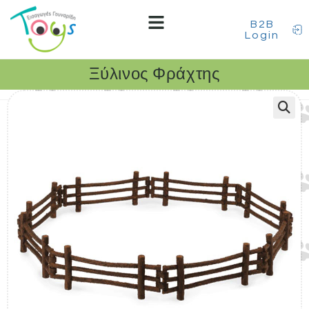
B2B
Login
Ξύλινος Φράχτης