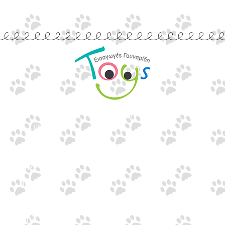
Εισαγωγές Παιχνιδιών
Γουναρίδη
Quick Links
Αρχική
Προϊόντα
Τράπεζες
Επικοινωνία
Επικοινωνία