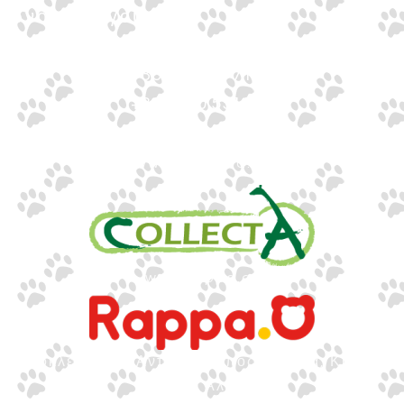
Ιωνος Δραγούμη 14
Θεσσαλονίκη · 54624
+30 2310 277104
+30 2310 551560
info@gounaridis.com
www.collecta.gr
www.rappa.gr
Αποκλειστικός Αντιπρόσωπος Ελλάδα, Κύπρο,
Μάλτα & Αλβανία