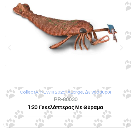
CollectA
,
NEW !!! 2025
,
XLarge
,
Δεινόσαυροι
PR-80030
1:20 Γεκελόπτερος Με Θύραμα