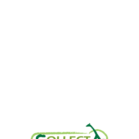
Αρχική
Προϊόντα
Τράπεζες
Επικοινωνία
Επικοινωνία
Ιωνος Δραγούμη 14
Θεσσαλονίκη · 54624
+30 2310 277104
+30 2310 551560
info@gounaridis.com
www.collecta.gr