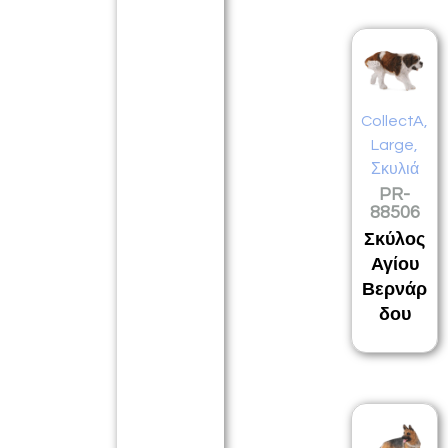
CollectA
,
Large
,
Σκυλιά
PR-
88506
Σκύλος
Αγίου
Βερνάρ
δου