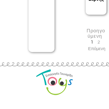
Προηγο
ύμενη
1
2
Επόμενη
Εισαγωγές Παιχνιδιών
Γουναρίδη
Quick Links