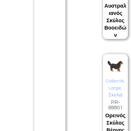
Αυστραλ
ιανός
Σκύλος
Βοοειδώ
ν
CollectA
,
Large
,
Σκυλιά
PR-
88801
Ορεινός
Σκύλος
Βέρνης