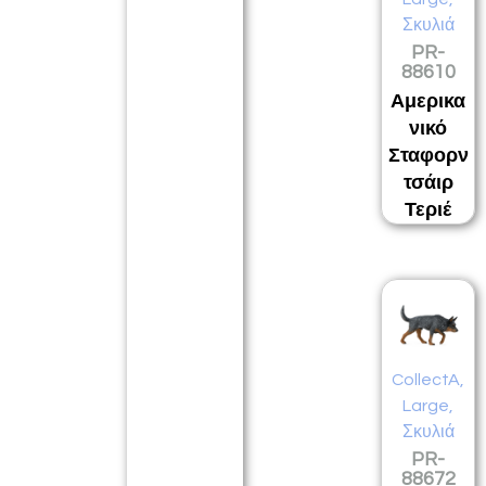
Σκυλιά
PR-
88610
Αμερικα
νικό
Σταφορν
τσάιρ
Τεριέ
CollectA
,
Large
,
Σκυλιά
PR-
88672