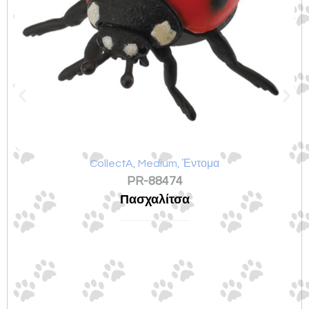
CollectA
,
Medium
,
Έντομα
PR-88474
Πασχαλίτσα