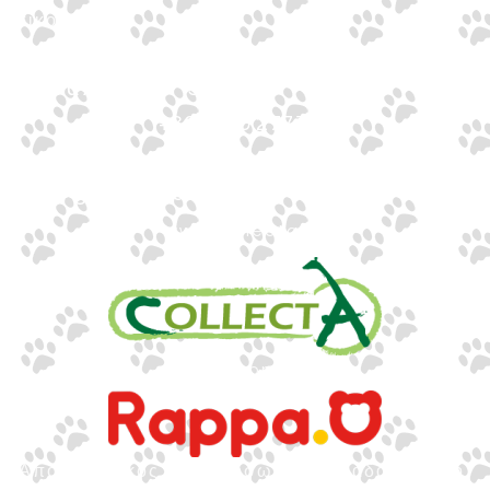
Επικοινωνία
Ιωνος Δραγούμη 14
Θεσσαλονίκη · 54624
+30 2310 277104
+30 2310 551560
info@gounaridis.com
www.collecta.gr
www.rappa.gr
Αποκλειστικός Αντιπρόσωπος Ελλάδα, Κύπρο,