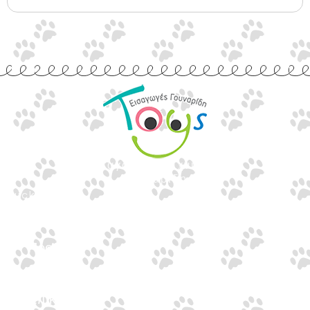
Εισαγωγές Παιχνιδιών
Γουναρίδη
Quick Links
Αρχική
Προϊόντα
Τράπεζες
Επικοινωνία