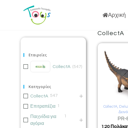
Αρχική
CollectA
Εταιρείες
CollectA
(
547
)
Κατηγορίες
547
CollectA
1
Επιτραπέζια
CollectA
,
Delu
Δεινό
1
Παιχνίδια για
PR-
αγόρια
1:20 Πολάκα