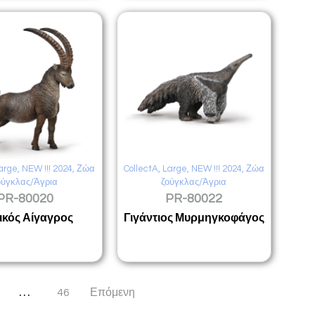
arge
,
NEW !!! 2024
,
Ζώα
CollectA
,
Large
,
NEW !!! 2024
,
Ζώα
ούγκλας/Άγρια
ζούγκλας/Άγρια
PR-80020
PR-80022
ικός Αίγαγρος
Γιγάντιος Μυρμηγκοφάγος
…
46
Επόμενη