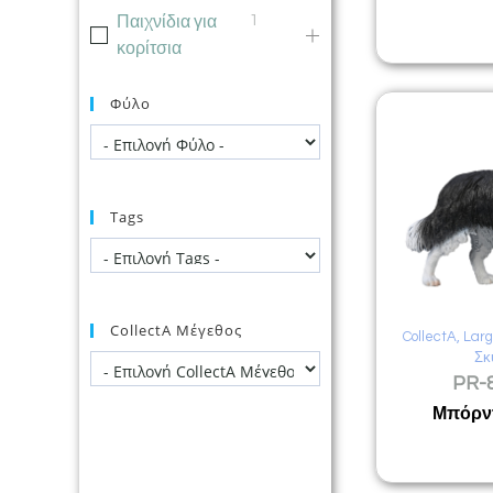
1
Παιχνίδια για
κορίτσια
Φύλο
Tags
CollectA Μέγεθος
CollectA
,
Lar
Σκ
PR-
Μπόρντ