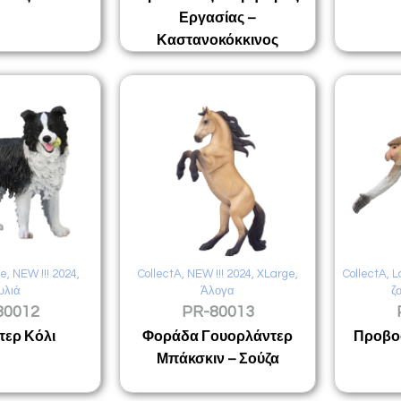
Εργασίας –
Καστανοκόκκινος
ge
,
NEW !!! 2024
,
CollectA
,
NEW !!! 2024
,
XLarge
,
CollectA
,
L
υλιά
Άλογα
ζ
80012
PR-80013
ερ Κόλι
Φοράδα Γουορλάντερ
Προβο
Μπάκσκιν – Σούζα