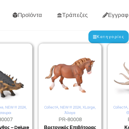
Προϊόντα
Τράπεζες
Εγγραφ
Κατηγορίες
xe
,
NEW !!! 2024
,
CollectA
,
NEW !!! 2024
,
XLarge
,
CollectA
σαυροι
Άλογα
Θ
80007
PR-80008
νθος – Deluxe
Βρετονικός Επιβήτορας
Κ