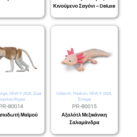
Κινούμενο Σαγόνι – Deluxe
arge
,
NEW !!! 2024
,
Ζώα
CollectA
,
Medium
,
NEW !!! 2024
,
ούγκλας/Άγρια
Έντομα
PR-80014
PR-80015
σκιδωτή Μαϊμού
Αξολότλ Μεξικάνικη
Σαλαμάνδρα