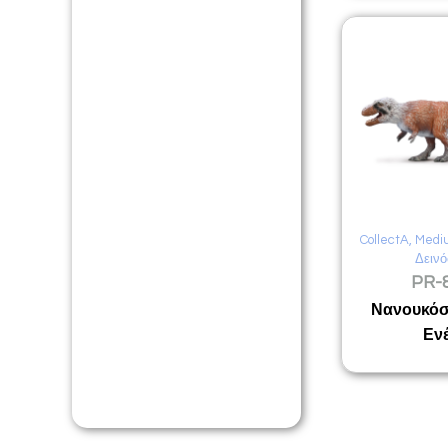
CollectA
,
Medi
Δεινό
PR-
Νανουκόσ
Εν