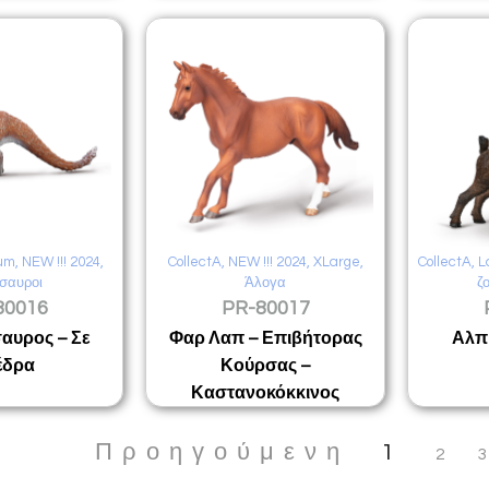
um
,
NEW !!! 2024
,
CollectA
,
NEW !!! 2024
,
XLarge
,
CollectA
,
L
σαυροι
Άλογα
ζ
80016
PR-80017
αυρος – Σε
Φαρ Λαπ – Επιβήτορας
Αλπ
έδρα
Κούρσας –
Καστανοκόκκινος
Προηγούμενη
1
2
3