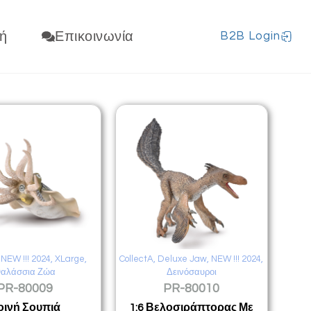
ή
Επικοινωνία
B2B Login
,
NEW !!! 2024
,
XLarge
,
CollectA
,
Deluxe Jaw
,
NEW !!! 2024
,
αλάσσια Ζώα
Δεινόσαυροι
PR-80009
PR-80010
οινή Σουπιά
1:6 Βελοσιράπτορας Με