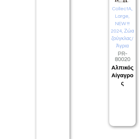
CollectA
,
Large
,
NEW !!!
2024
,
Ζώα
ζούγκλας/
Άγρια
PR-
80020
Αλπικός
Αίγαγρο
ς