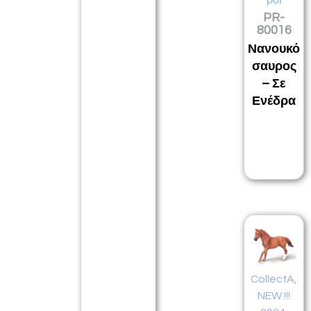
ροι
PR-
80016
Νανουκό
σαυρος
– Σε
Ενέδρα
CollectA
,
NEW !!!