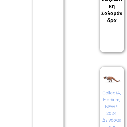
κη
Σαλαμάν
δρα
CollectA
,
Medium
,
NEW !!!
2024
,
Δεινόσαυ