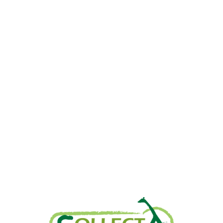
Αρχική
Προϊόντα
Τράπεζες
Επικοινωνία
Επικοινωνία
Ιωνος Δραγούμη 14
Θεσσαλονίκη · 54624
+30 2310 277104
+30 2310 551560
info@gounaridis.com
www.collecta.gr