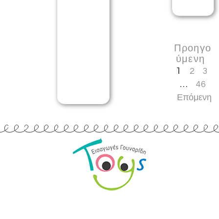
Προηγο
ύμενη
1
2
3
…
46
Επόμενη
Εισαγωγές Παιχνιδιών
Γουναρίδη
Quick Links