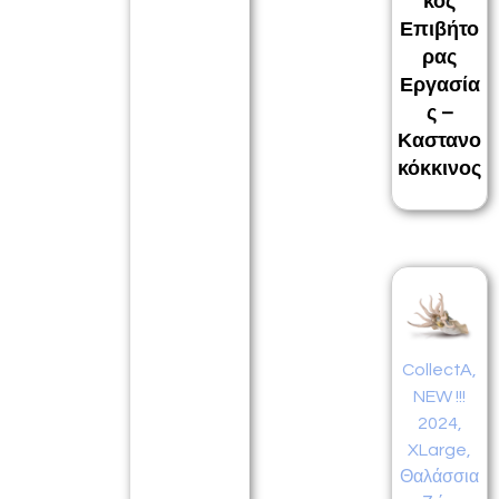
κός
Επιβήτο
ρας
Εργασία
ς –
Καστανο
κόκκινος
CollectA
,
NEW !!!
2024
,
XLarge
,
Θαλάσσια