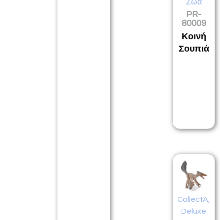
Ζώα
PR-
80009
Κοινή
Σουπιά
CollectA
,
Deluxe