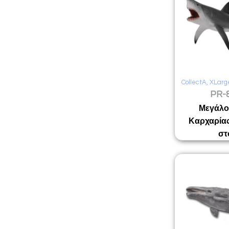
CollectA
,
XLarg
PR-
Μεγάλο
Καρχαρίας
στ