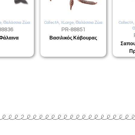
e
,
Θαλάσσια Ζώα
CollectA
,
XLarge
,
Θαλάσσια Ζώα
CollectA
Θ
88836
PR-88851
 Φάλαινα
Βασιλικός Κάβουρας
Σαπου
Πρ
Επικοινωνία
www.collecta.gr