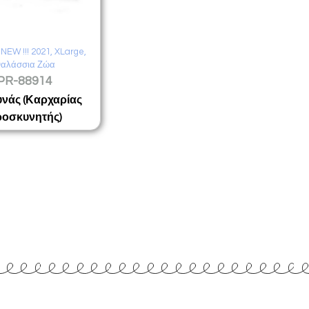
,
NEW !!! 2021
,
XLarge
,
αλάσσια Ζώα
PR-88914
νάς (Καρχαρίας
οσκυνητής)
www.rappa.gr
Αποκλειστικός