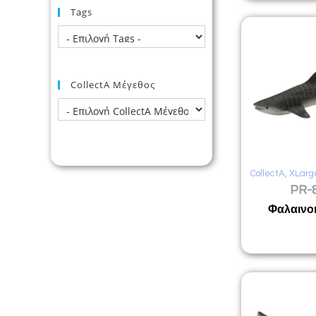
Tags
CollectA Μέγεθος
CollectA
,
XLarg
PR-
Φαλαινο