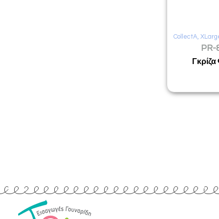
CollectA
,
XLarg
PR-
Γκρίζα
Quick Links