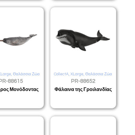
XLarge
,
Θαλάσσια Ζώα
CollectA
,
XLarge
,
Θαλάσσια Ζώα
PR-88615
PR-88652
ρος Μονόδοντας
Φάλαινα της Γροιλανδίας