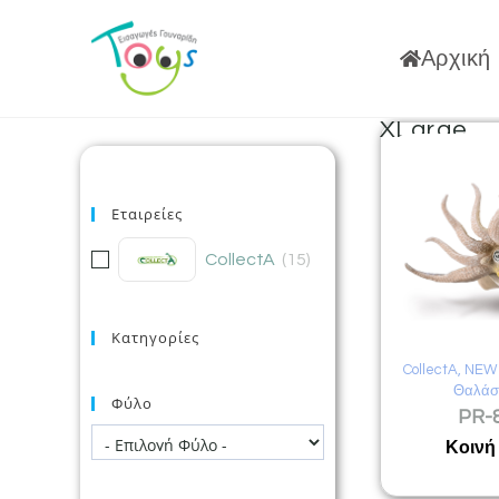
Αρχική
XLarge
Εταιρείες
CollectA
(
15
)
Κατηγορίες
CollectA
,
NEW !
Θαλάσ
Φύλο
PR-
Κοινή