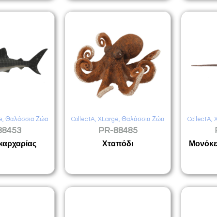
e
,
Θαλάσσια Ζώα
CollectA
,
XLarge
,
Θαλάσσια Ζώα
CollectA
,
88453
PR-88485
καρχαρίας
Χταπόδι
Μονόκε