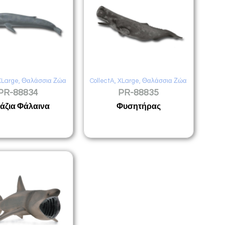
XLarge
,
Θαλάσσια Ζώα
CollectA
,
XLarge
,
Θαλάσσια Ζώα
PR-88834
PR-88835
άζια Φάλαινα
Φυσητήρας