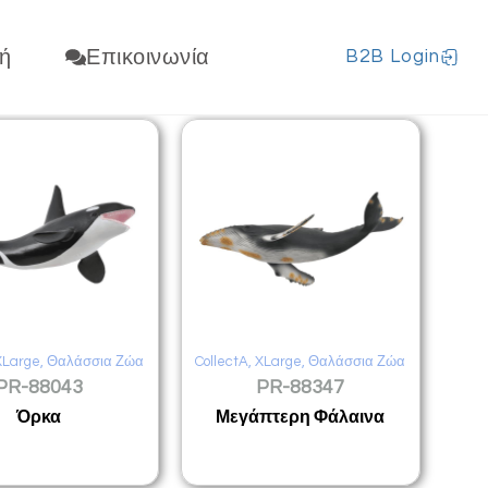
ή
Επικοινωνία
B2B Login
XLarge
,
Θαλάσσια Ζώα
CollectA
,
XLarge
,
Θαλάσσια Ζώα
PR-88043
PR-88347
Όρκα
Μεγάπτερη Φάλαινα