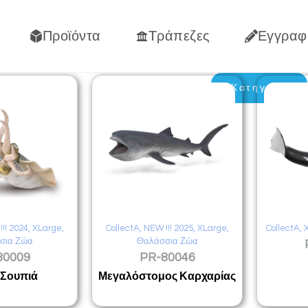
Προϊόντα
Τράπεζες
Εγγραφ
Κατηγορίες
!! 2024
,
XLarge
,
CollectA
,
NEW !!! 2025
,
XLarge
,
CollectA
,
σια Ζώα
Θαλάσσια Ζώα
80009
PR-80046
 Σουπιά
Μεγαλόστομος Καρχαρίας