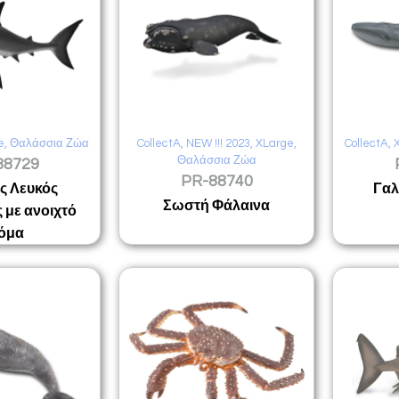
e
,
Θαλάσσια Ζώα
CollectA
,
NEW !!! 2023
,
XLarge
,
CollectA
,
Θαλάσσια Ζώα
88729
PR-88740
ς Λευκός
Γαλ
Σωστή Φάλαινα
 με ανοιχτό
όμα