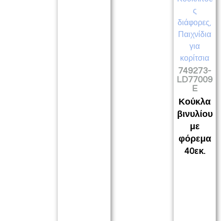
ς
διάφορες
,
Παιχνίδια
για
κορίτσια
749273-
LD77009
E
Κούκλα
βινυλίου
με
φόρεμα
40εκ.