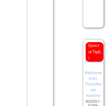
Speci
al Τιμή
!
Κουζινικά
-
Καλλυντικ
ά σετ
,
Παιχνίδια
για
κορίτσια
900551-
9798-