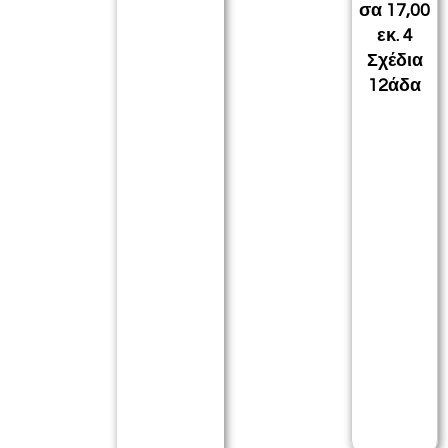
σα 17,00
εκ. 4
Σχέδια
12άδα