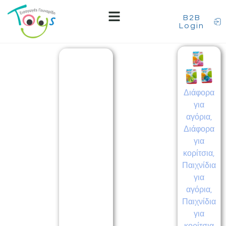
B2B
Login
Διάφορα
για
αγόρια
,
Διάφορα
για
κορίτσια
,
Παιχνίδια
για
αγόρια
,
Παιχνίδια
για