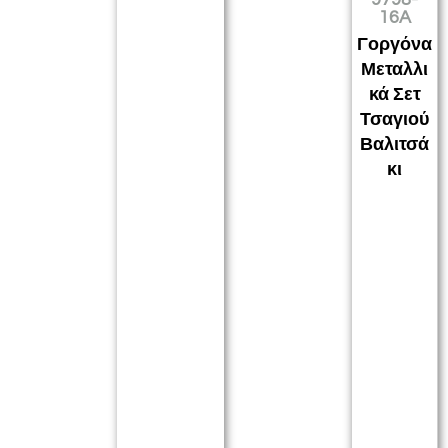
16A
Γοργόνα
Μεταλλι
κά Σετ
Τσαγιού
Βαλιτσά
κι