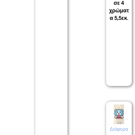
σε 4
χρώματ
α 5,5εκ.
Διάφορα