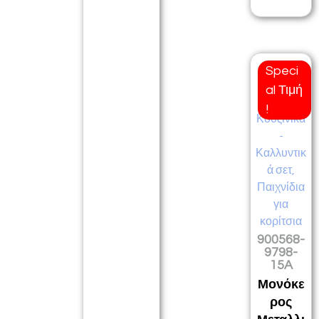
Speci
al Τιμή
!
Κουζινικά
-
Καλλυντικ
ά σετ
,
Παιχνίδια
για
κορίτσια
900568-
9798-
15A
Μονόκε
ρος