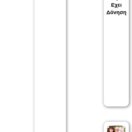
Εχει
Δόνηση