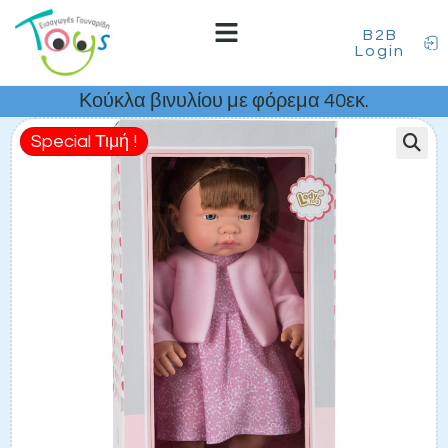
B2B
Login
Κούκλα βινυλίου με φόρεμα 40εκ.
Special Τιμή !