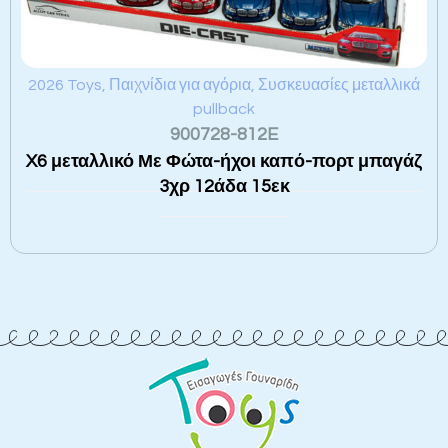
2026 Toys
,
Παιχνίδια για αγόρια
,
Συσκευασίες μεταλλικά
pullback
900728-812E
X6 μεταλλικό Με Φώτα-ήχοι καπό-πορτ μπαγάζ
3χρ 12άδα 15εκ