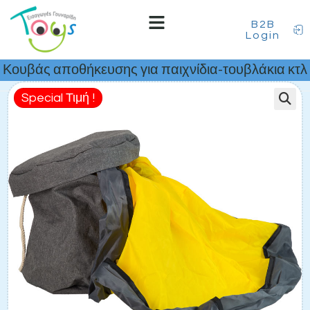
B2B
Login
Κουβάς αποθήκευσης για παιχνίδια-τουβλάκια κτλ
Special Τιμή !