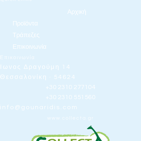
Αρχική
Προϊόντα
Τράπεζες
Επικοινωνία
Επικοινωνία
Ιωνος Δραγούμη 14
Θεσσαλονίκη · 54624
+30 2310 277104
+30 2310 551560
info@gounaridis.com
www.collecta.gr