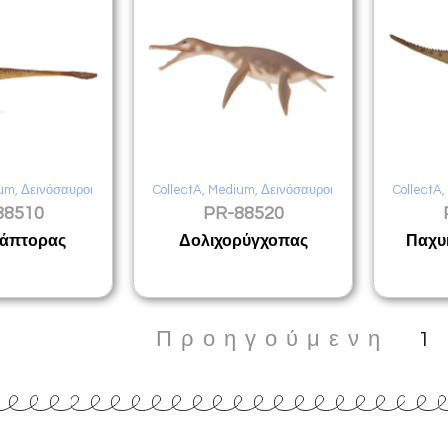
um
,
Δεινόσαυροι
CollectA
,
Medium
,
Δεινόσαυροι
CollectA
88510
PR-88520
ράπτορας
Δολιχορύγχοπας
Παχυ
Προηγούμενη
1
Επικοινωνία
www.collecta.gr