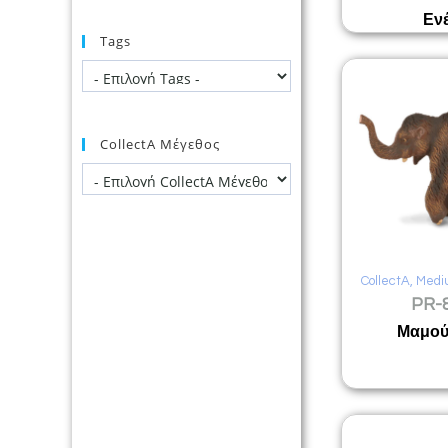
Εν
Tags
CollectA Μέγεθος
CollectA
,
Medi
PR-
Μαμού