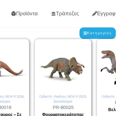
Προϊόντα
Τράπεζες
Εγγραφ
Κατηγορίες
um
,
NEW !!! 2024
,
CollectA
,
Medium
,
NEW !!! 2025
,
CollectA
σαυροι
Δεινόσαυροι
80016
PR-80025
Βελ
αυρος – Σε
Φουρκατοκεράτοπας