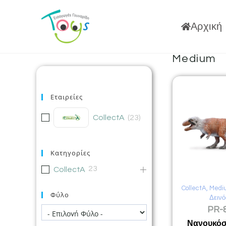
Αρχική
Medium
Εταιρείες
CollectA
(
23
)
Κατηγορίες
23
CollectA
CollectA
,
Medi
Φύλο
Δεινό
PR-
Νανουκόσ