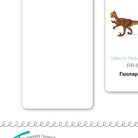
CollectA
,
Medi
PR-
Γιουτα
Quick Links