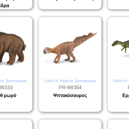
έδρα
um
,
Δεινόσαυροι
CollectA
,
Medium
,
Δεινόσαυροι
CollectA
88333
PR-88354
θ μωρό
Ψιττακόσαυρος
Ερ