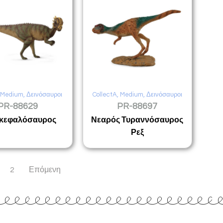
,
Medium
,
Δεινόσαυροι
CollectA
,
Medium
,
Δεινόσαυροι
PR-88629
PR-88697
κεφαλόσαυρος
Νεαρός Τυραννόσαυρος
Ρεξ
2
Επόμενη
www.rappa.gr
Αποκλειστικός