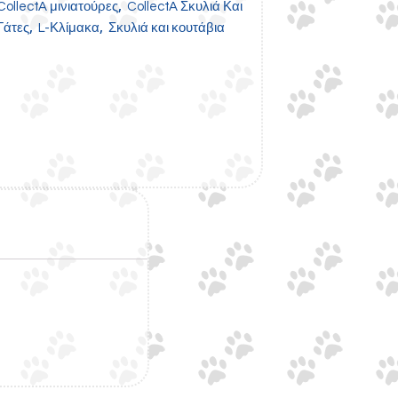
,
CollectA μινιατούρες
CollectA Σκυλιά Και
,
,
Γάτες
L-Κλίμακα
Σκυλιά και κουτάβια