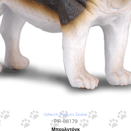
CollectA
,
Medium
,
Σκυλιά
PR-88179
Μπουλντόγκ