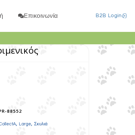
ή
Επικοινωνία
B2B Login
οιμενικός
PR-88552
,
,
CollectA
Large
Σκυλιά