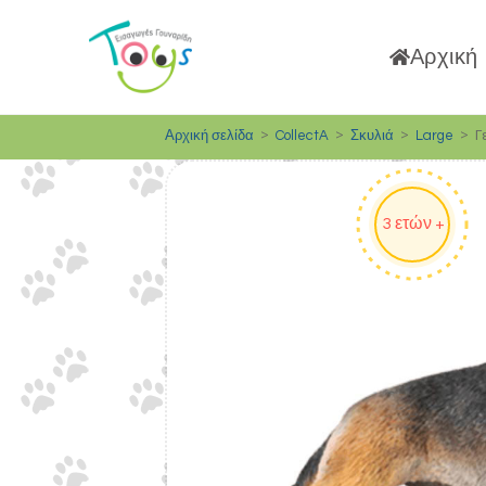
Αρχική
>
>
>
>
Γ
Αρχική σελίδα
CollectA
Σκυλιά
Large
3 ετών +