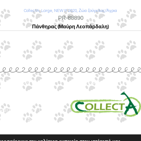
CollectA
,
Large
,
NEW !!! 2020
,
Ζώα ζούγκλας/Άγρια
PR-88890
Πάνθηρας (Μαύρη Λεοπάρδαλη)
Επικοινωνία
www.collecta.gr
Ιωνος Δραγούμη 14
Θεσσαλονίκη · 54624
+30 2310 277104
+30 2310 551560
info@gounaridis.com