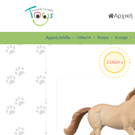
Αρχική
>
>
>
>
Αρχική σελίδα
CollectA
Άλογα
XLarge
3 ετών +