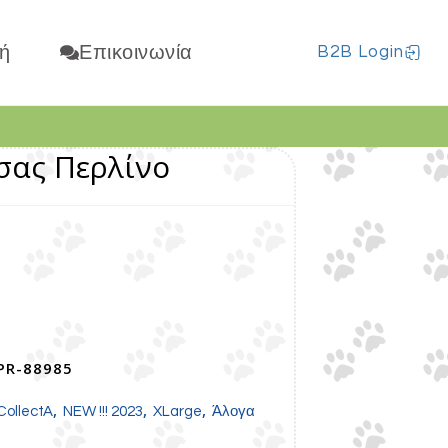
ή
Επικοινωνία
B2B Login
ας Περλίνο
PR-88985
,
,
,
CollectA
NEW !!! 2023
XLarge
Άλογα