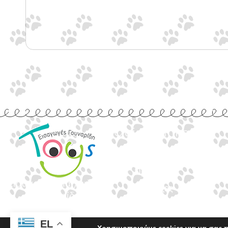
Quick Links
Αρχική
Προϊόντα
Εισαγωγές Παιχνιδιών
Τράπεζες
Γουναρίδη
Επικοινωνία
EL