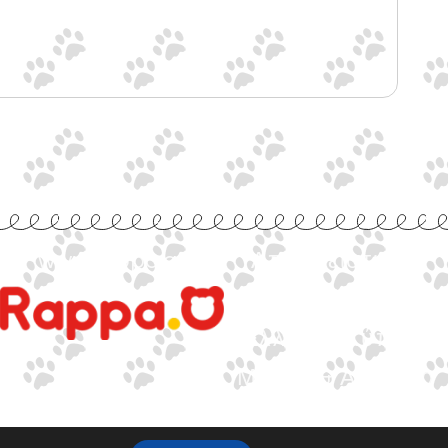
www.rappa.gr
Αποκλειστικός
Αντιπρόσωπος
Ελλάδα, Κύπρο,
Μάλτα & Αλβανία