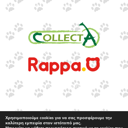
info@gounaridis.com
www.collecta.gr
www.rappa.gr
Αποκλειστικός Αντιπρόσωπος Ελλάδα, Κύπρο,
Μάλτα & Αλβανία
©2026.
Ιωακείμ Γουναρίδης & Σια Ο.Ε. – Με
επιφύλαξη κάθε νόμιμου δικαιώματος.
Χρησιμοποιούμε cookies για να σας προσφέρουμε την
καλύτερη εμπειρία στον ιστότοπό μας.