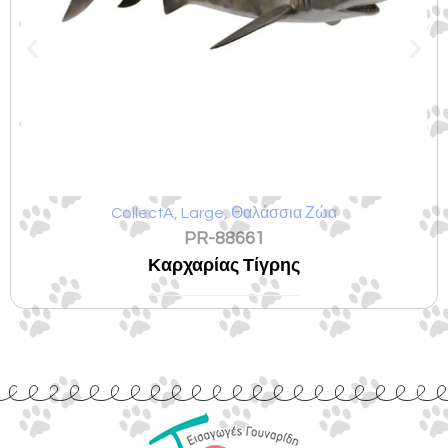
CollectA
,
Large
,
Θαλάσσια Ζώα
PR-88661
Καρχαρίας Τίγρης