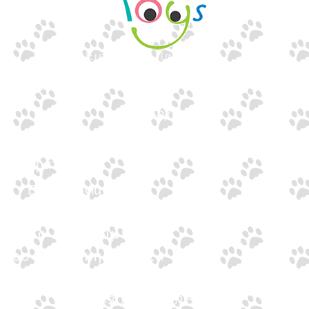
Εισαγωγές Παιχνιδιών
Γουναρίδη
Quick Links
Αρχική
Προϊόντα
Τράπεζες
Επικοινωνία
Επικοινωνία
Ιωνος Δραγούμη 14
Θεσσαλονίκη · 54624
+30 2310 277104
+30 2310 551560