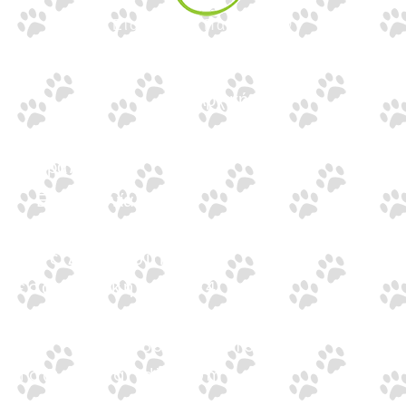
Εισαγωγές Παιχνιδιών
Γουναρίδη
Quick Links
Αρχική
Προϊόντα
Τράπεζες
Επικοινωνία
Επικοινωνία
Ιωνος Δραγούμη 14
Θεσσαλονίκη · 54624
+30 2310 277104
+30 2310 551560
info@gounaridis.com