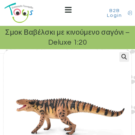
B2B
Login
Σμοκ Βαβέλσκι με κινούμενο σαγόνι –
Deluxe 1:20