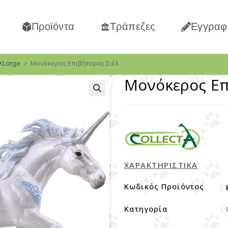
Προϊόντα
Τράπεζες
Εγγραφ
>
Μονόκερος Επιβήτορας Σιέλ
XLarge
Μονόκερος Επ
ΧΑΡΑΚΤΗΡΙΣΤΙΚΑ
Κωδικός Προϊόντος
:
Κατηγορία
: