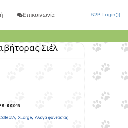
ή
Επικοινωνία
B2B Login
ιβήτορας Σιέλ
PR-88849
,
,
CollectA
XLarge
Άλογα φαντασίας