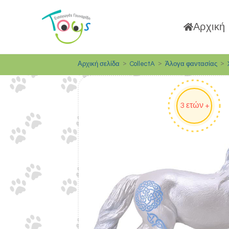
Αρχική
>
>
>
Αρχική σελίδα
CollectA
Άλογα φαντασίας
3 ετών +