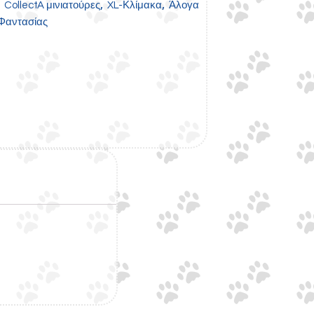
,
,
,
CollectA μινιατούρες
XL-Κλίμακα
Άλογα
Φαντασίας