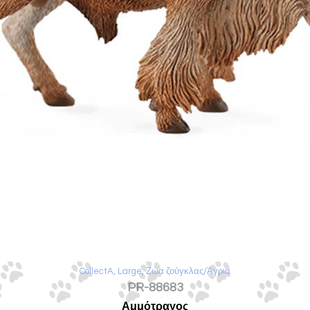
CollectA
,
Large
,
Ζώα ζούγκλας/Άγρια
PR-88683
Αμμότραγος