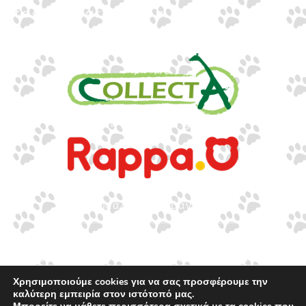
info@gounaridis.com
www.collecta.gr
www.rappa.gr
Αποκλειστικός Αντιπρόσωπος Ελλάδα, Κύπρο,
Μάλτα & Αλβανία
©2026.
Ιωακείμ Γουναρίδης & Σια Ο.Ε. – Με
επιφύλαξη κάθε νόμιμου δικαιώματος.
Χρησιμοποιούμε cookies για να σας προσφέρουμε την
καλύτερη εμπειρία στον ιστότοπό μας.