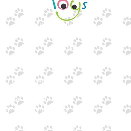
Εισαγωγές Παιχνιδιών
Γουναρίδη
Quick Links
Αρχική
Προϊόντα
Τράπεζες
Επικοινωνία
Επικοινωνία
Ιωνος Δραγούμη 14
Θεσσαλονίκη · 54624
+30 2310 277104
+30 2310 551560