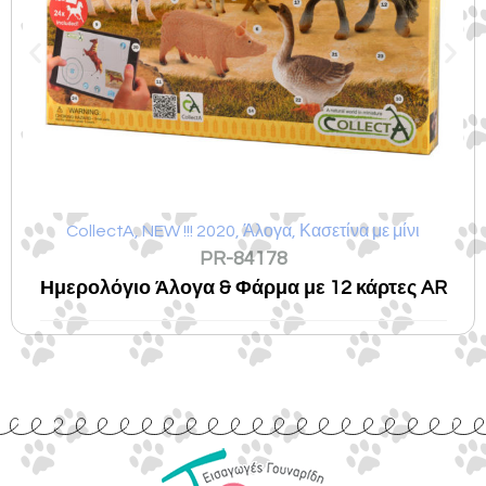
CollectA
,
NEW !!! 2020
,
Άλογα
,
Κασετίνα με μίνι
PR-84178
Ημερολόγιο Άλογα & Φάρμα με 12 κάρτες AR