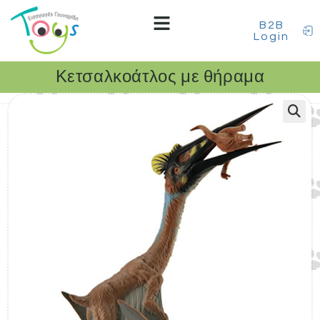
B2B
Login
Κετσαλκοάτλος με θήραμα