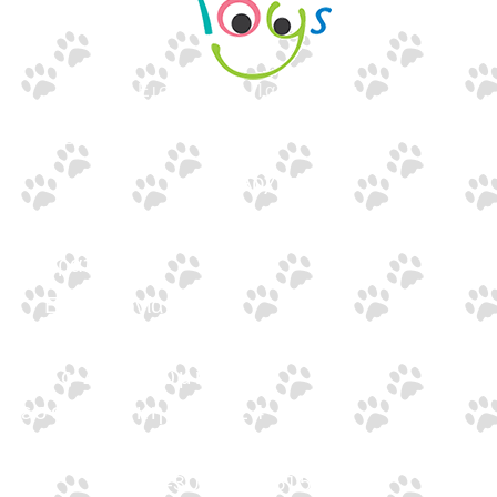
Εισαγωγές Παιχνιδιών
Γουναρίδη
Quick Links
Αρχική
Προϊόντα
Τράπεζες
Επικοινωνία
Επικοινωνία
Ιωνος Δραγούμη 14
Θεσσαλονίκη · 54624
+30 2310 277104
+30 2310 551560