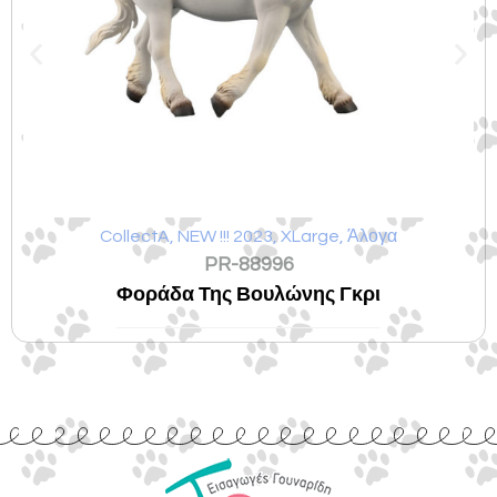
CollectA
,
NEW !!! 2023
,
XLarge
,
Άλογα
PR-88996
Φοράδα Της Βουλώνης Γκρι