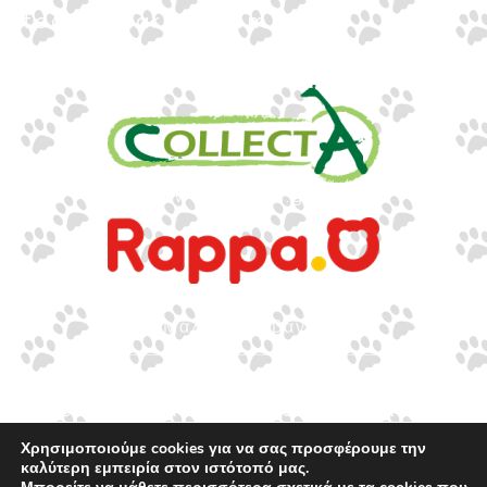
info@gounaridis.com
www.collecta.gr
www.rappa.gr
Αποκλειστικός Αντιπρόσωπος Ελλάδα, Κύπρο,
Μάλτα & Αλβανία
©2026.
Ιωακείμ Γουναρίδης & Σια Ο.Ε. – Με
επιφύλαξη κάθε νόμιμου δικαιώματος.
Χρησιμοποιούμε cookies για να σας προσφέρουμε την
καλύτερη εμπειρία στον ιστότοπό μας.