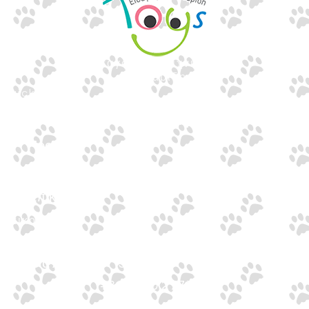
Εισαγωγές Παιχνιδιών
Γουναρίδη
Quick Links
Αρχική
Προϊόντα
Τράπεζες
Επικοινωνία
Επικοινωνία
Ιωνος Δραγούμη 14
Θεσσαλονίκη · 54624
+30 2310 277104
+30 2310 551560