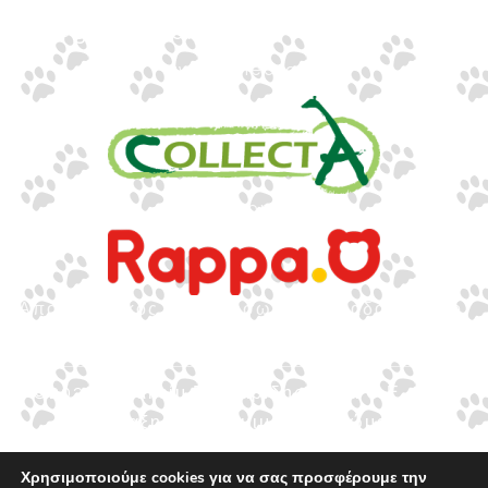
info@gounaridis.com
www.collecta.gr
www.rappa.gr
Αποκλειστικός Αντιπρόσωπος Ελλάδα, Κύπρο,
Μάλτα & Αλβανία
©2026.
Ιωακείμ Γουναρίδης & Σια Ο.Ε. – Με
επιφύλαξη κάθε νόμιμου δικαιώματος.
Χρησιμοποιούμε cookies για να σας προσφέρουμε την