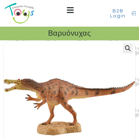
B2B
Login
Βαρυόνυχας