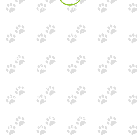
Εισαγωγές Παιχνιδιών
Γουναρίδη
Quick Links
Αρχική
Προϊόντα
Τράπεζες
Επικοινωνία
Επικοινωνία
Ιωνος Δραγούμη 14
Θεσσαλονίκη · 54624
+30 2310 277104
+30 2310 551560
info@gounaridis.com