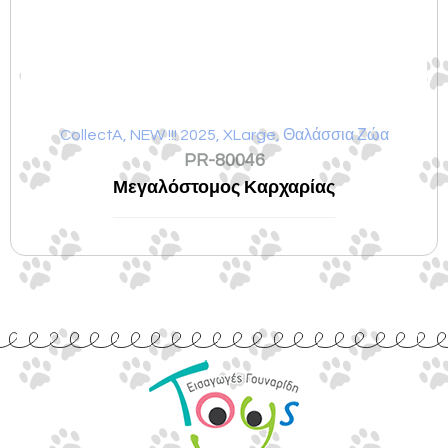
CollectA
,
NEW !!! 2025
,
XLarge
,
Θαλάσσια Ζώα
PR-80046
Μεγαλόστομος Καρχαρίας