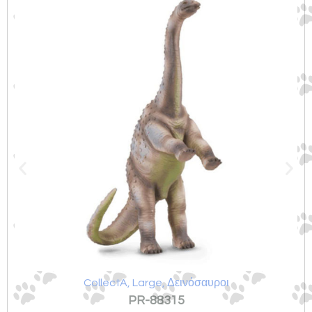
Σχετικά προϊόντα
CollectA
,
Large
,
Δεινόσαυροι
PR-88315