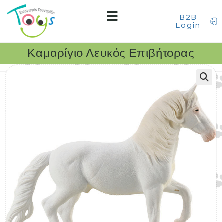
B2B
Login
Καμαρίγιο Λευκός Επιβήτορας