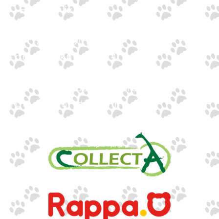
Επικοινωνία
Επικοινωνία
Ιωνος Δραγούμη 14
Θεσσαλονίκη · 54624
+30 2310 277104
+30 2310 551560
info@gounaridis.com
www.collecta.gr
www.rappa.gr