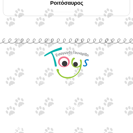
Ροιτόσαυρος
Εισαγωγές Παιχνιδιών
Γουναρίδη
Quick Links
Αρχική
Προϊόντα
Τράπεζες