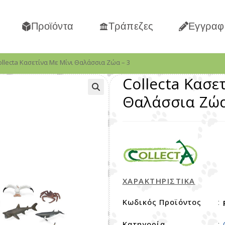
Προϊόντα
Τράπεζες
Εγγραφ
ollecta Κασετίνα Με Μίνι Θαλάσσια Ζώα – 3
Collecta Κασε
Θαλάσσια Ζώα
ΧΑΡΑΚΤΗΡΙΣΤΙΚΑ
Κωδικός Προϊόντος
:
Κατηγορία
: