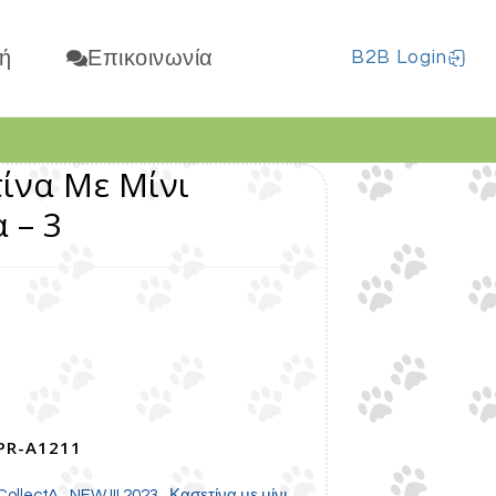
ή
Επικοινωνία
B2B Login
τίνα Με Μίνι
 – 3
PR-A1211
,
,
CollectA
NEW !!! 2023
Κασετίνα με μίνι