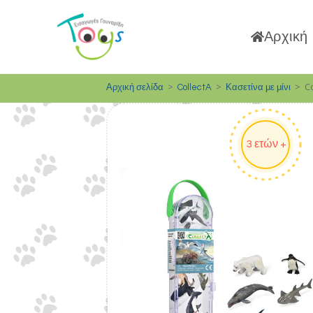
Αρχική
>
>
>
C
Αρχική σελίδα
CollectA
Κασετίνα με μίνι
3 ετών +