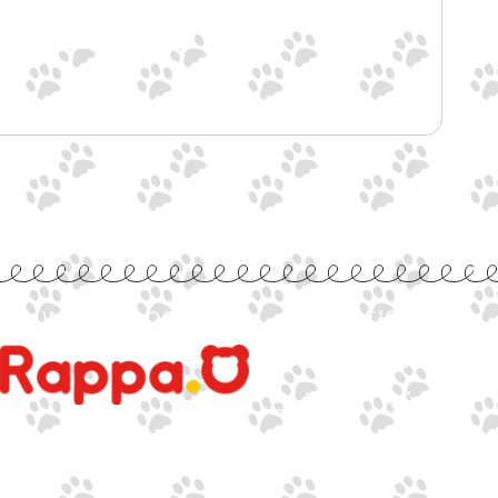
www.rappa.gr
Αποκλειστικός
Αντιπρόσωπος
Ελλάδα, Κύπρο,
Μάλτα & Αλβανία