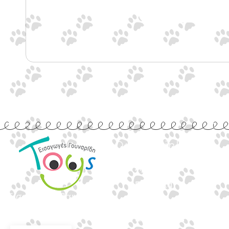
Quick Links
Αρχική
Προϊόντα
Εισαγωγές Παιχνιδιών
Τράπεζες
Γουναρίδη
Επικοινωνία