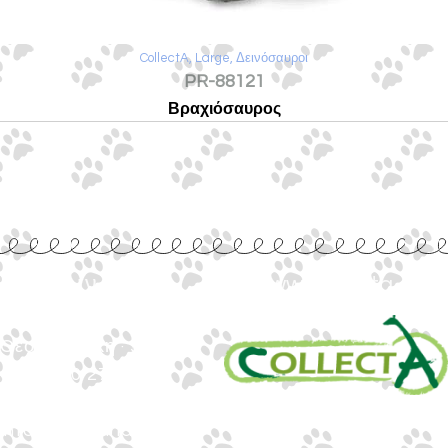
CollectA
,
Large
,
Δεινόσαυροι
PR-88121
Βραχιόσαυρος
Επικοινωνία
www.collecta.gr
Ιωνος Δραγούμη 14
Θεσσαλονίκη · 54624
+30 2310 277104
+30 2310 551560
info@gounaridis.com