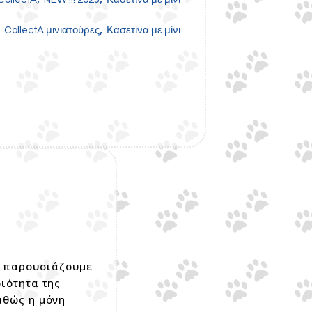
,
,
CollectA μινιατούρες
Κασετίνα με μίνι
ς παρουσιάζουμε
οιότητα της
αθώς η μόνη