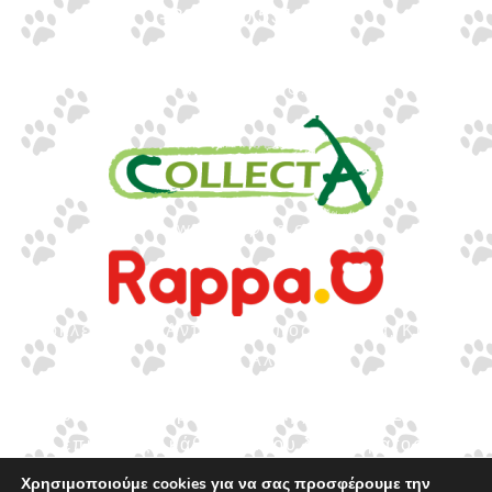
+30 2310 551560
info@gounaridis.com
www.collecta.gr
www.rappa.gr
Αποκλειστικός Αντιπρόσωπος Ελλάδα, Κύπρο,
Μάλτα & Αλβανία
©2026.
Ιωακείμ Γουναρίδης & Σια Ο.Ε. – Με
επιφύλαξη κάθε νόμιμου δικαιώματος.
Χρησιμοποιούμε cookies για να σας προσφέρουμε την