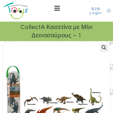
B2B
Login
CollectA Κασετίνα με Μίνι
Δεινοσαύρους – 1