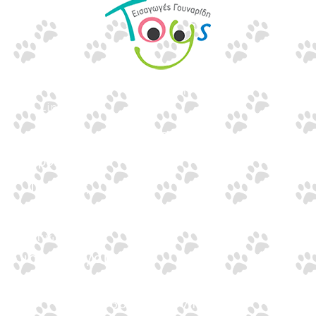
Εισαγωγές Παιχνιδιών
Γουναρίδη
Quick Links
Αρχική
Προϊόντα
Τράπεζες
Επικοινωνία
Επικοινωνία
Ιωνος Δραγούμη 14
Θεσσαλονίκη · 54624
+30 2310 277104