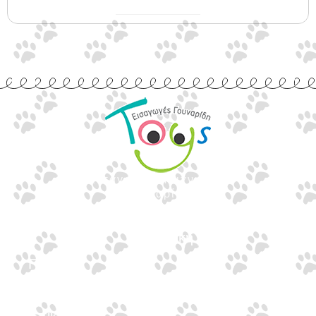
Εισαγωγές Παιχνιδιών
Γουναρίδη
Quick Links
Αρχική
Προϊόντα
Τράπεζες