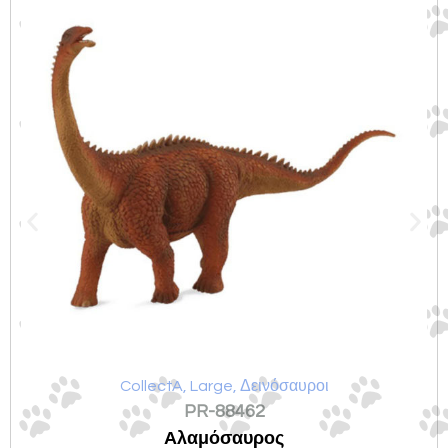
CollectA
,
Large
,
Δεινόσαυροι
PR-88462
Αλαμόσαυρος