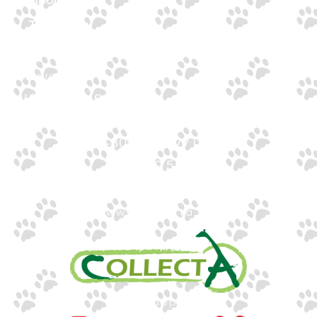
Προϊόντα
Τράπεζες
Επικοινωνία
Επικοινωνία
Ιωνος Δραγούμη 14
Θεσσαλονίκη · 54624
+30 2310 277104
+30 2310 551560
info@gounaridis.com
www.collecta.gr
www.rappa.gr