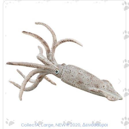
Σχετικά προϊόντα
CollectA
,
Large
,
NEW !!! 2020
,
Δεινόσαυροι