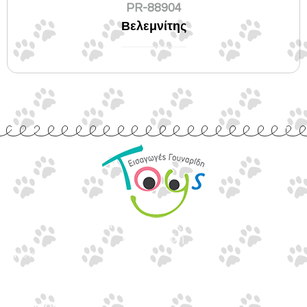
PR-88904
Βελεμνίτης
Εισαγωγές Παιχνιδιών
Γουναρίδη
Quick Links
Αρχική