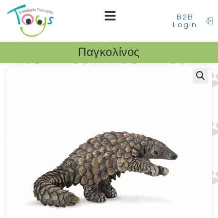
B2B
Login
Παγκολίνος