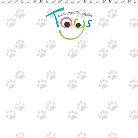
Εισαγωγές Παιχνιδιών
Γουναρίδη
Quick Links
Αρχική
Προϊόντα
Τράπεζες
Επικοινωνία
Επικοινωνία
Ιωνος Δραγούμη 14
Θεσσαλονίκη · 54624