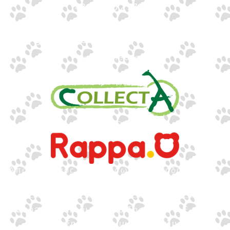
+30 2310 277104
+30 2310 551560
info@gounaridis.com
www.collecta.gr
www.rappa.gr
Αποκλειστικός Αντιπρόσωπος Ελλάδα, Κύπρο,
Μάλτα & Αλβανία
©2026.
Ιωακείμ Γουναρίδης & Σια Ο.Ε. – Με
επιφύλαξη κάθε νόμιμου δικαιώματος.