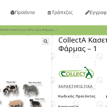
Προϊόντα
Τράπεζες
Εγγραφ
ollectA Κασετίνα με Μίνι Ζώα Φάρμας – 1
CollectA Κασε
Φάρμας – 1
ΧΑΡΑΚΤΗΡΙΣΤΙΚΑ
Κωδικός Προϊόντος
:
Κατηγορία
: