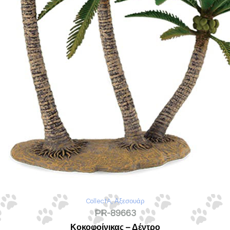
CollectA
,
Αξεσουάρ
PR-89663
Κοκοφοίνικας – Δέντρο