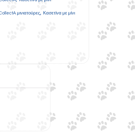
,
CollectA μινιατούρες
Κασετίνα με μίνι