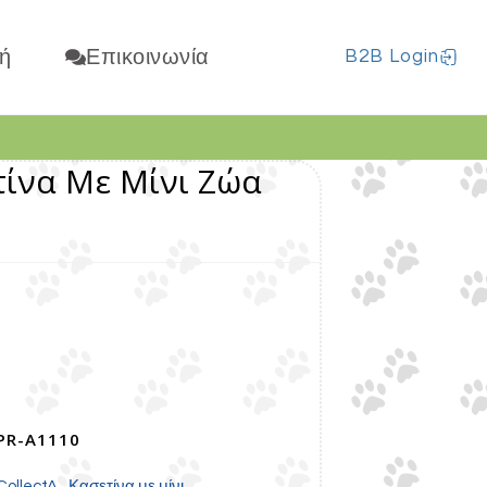
ή
Επικοινωνία
B2B Login
τίνα Με Μίνι Ζώα
PR-A1110
,
CollectA
Κασετίνα με μίνι