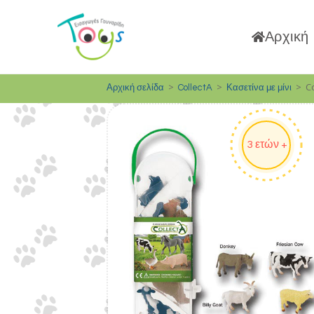
Αρχική
>
>
>
C
Αρχική σελίδα
CollectA
Κασετίνα με μίνι
3 ετών +