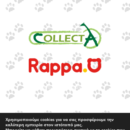
info@gounaridis.com
www.collecta.gr
www.rappa.gr
Αποκλειστικός Αντιπρόσωπος Ελλάδα, Κύπρο,
Μάλτα & Αλβανία
©2026.
Ιωακείμ Γουναρίδης & Σια Ο.Ε. – Με
επιφύλαξη κάθε νόμιμου δικαιώματος.
Χρησιμοποιούμε cookies για να σας προσφέρουμε την
καλύτερη εμπειρία στον ιστότοπό μας.