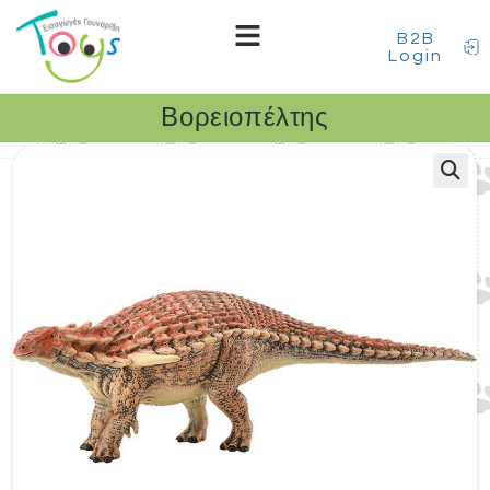
B2B
Login
Βορειοπέλτης