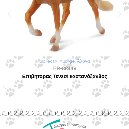
CollectA
,
XLarge
,
Άλογα
PR-88449
Επιβήτορας Τενεσί καστανόξανθος