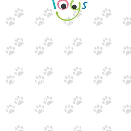
Εισαγωγές Παιχνιδιών
Γουναρίδη
Quick Links
Αρχική
Προϊόντα
Τράπεζες
Επικοινωνία
Επικοινωνία
Ιωνος Δραγούμη 14
Θεσσαλονίκη · 54624
+30 2310 277104
+30 2310 551560