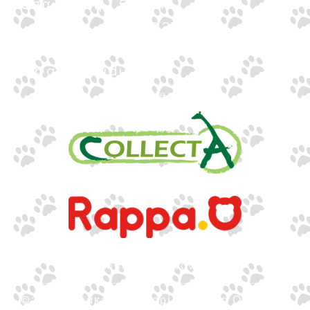
Θεσσαλονίκη · 54624
+30 2310 277104
+30 2310 551560
info@gounaridis.com
www.collecta.gr
www.rappa.gr
Αποκλειστικός Αντιπρόσωπος Ελλάδα, Κύπρο,
Μάλτα & Αλβανία
©2026.
Ιωακείμ Γουναρίδης & Σια Ο.Ε. – Με