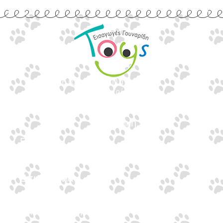
Εισαγωγές Παιχνιδιών
Γουναρίδη
Quick Links
Αρχική
Προϊόντα
Τράπεζες
Επικοινωνία
Επικοινωνία
Ιωνος Δραγούμη 14