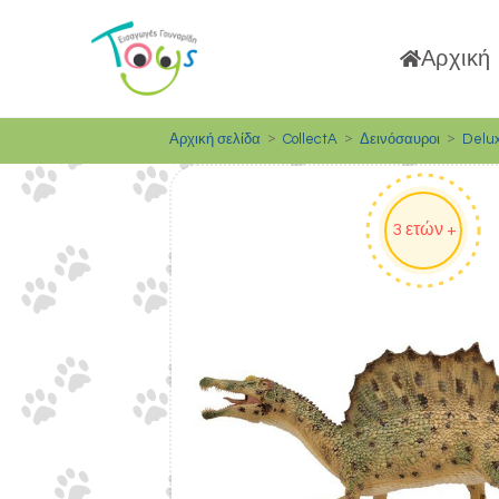
Αρχική
>
>
>
Αρχική σελίδα
CollectA
Δεινόσαυροι
Delu
3 ετών +