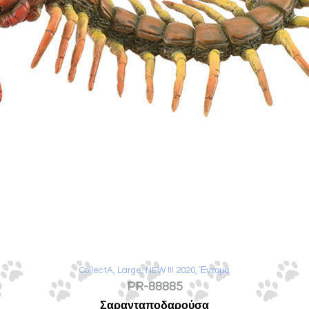
CollectA
,
Large
,
NEW !!! 2020
,
Έντομα
PR-88885
Σαρανταποδαρούσα