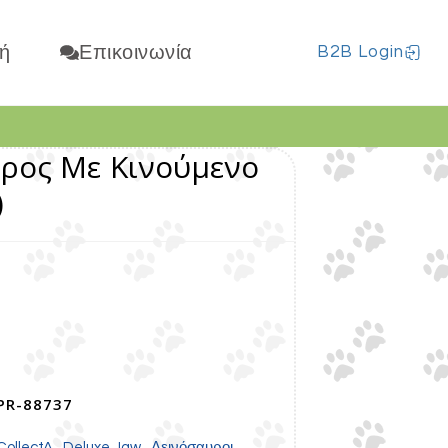
ή
Επικοινωνία
B2B Login
υρος Με Κινούμενο
)
PR-88737
,
,
CollectA
Deluxe Jaw
Δεινόσαυροι