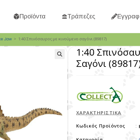
Προϊόντα
Τράπεζες
Εγγραφ
>
1:40 Σπινόσαυρος με κινούμενο σαγόνι (89817)
xe Jaw
1:40 Σπινόσα
Σαγόνι (89817
ΧΑΡΑΚΤΗΡΙΣΤΙΚΑ
Κωδικός Προϊόντος
:
Κατηγορία
: