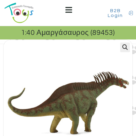
B2B
Login
1:40 Αμαργάσαυρος (89453)