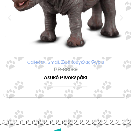
CollectA
,
Small
,
Ζώα ζούγκλας/Άγρια
PR-88089
Λευκό Ρινοκεράκι