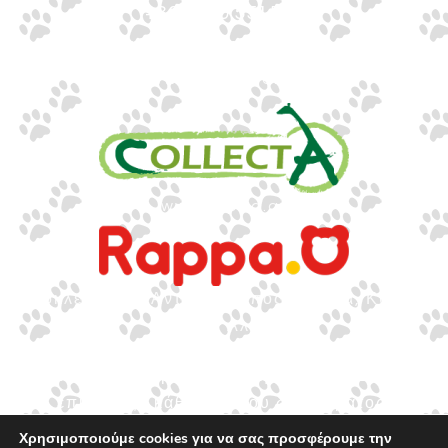
+30 2310 551560
info@gounaridis.com
www.collecta.gr
www.rappa.gr
Αποκλειστικός Αντιπρόσωπος Ελλάδα, Κύπρο,
Μάλτα & Αλβανία
©2026.
Ιωακείμ Γουναρίδης & Σια Ο.Ε. – Με
επιφύλαξη κάθε νόμιμου δικαιώματος.
Χρησιμοποιούμε cookies για να σας προσφέρουμε την