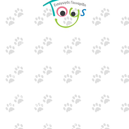
Εισαγωγές Παιχνιδιών
Γουναρίδη
Quick Links
Αρχική
Προϊόντα
Τράπεζες
Επικοινωνία
Επικοινωνία
Ιωνος Δραγούμη 14
Θεσσαλονίκη · 54624
+30 2310 277104