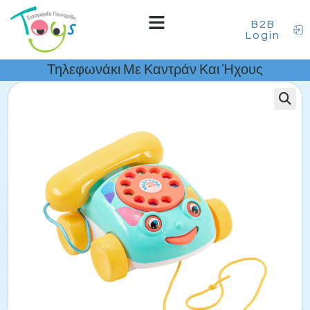
B2B
Login
Τηλεφωνάκι Με Καντράν Και Ήχους