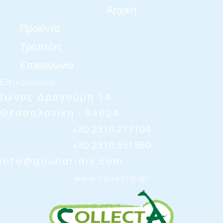
Αρχική
Προϊόντα
Τράπεζες
Επικοινωνία
Επικοινωνία
Ιωνος Δραγούμη 14
Θεσσαλονίκη · 54624
+30 2310 277104
+30 2310 551560
info@gounaridis.com
www.collecta.gr