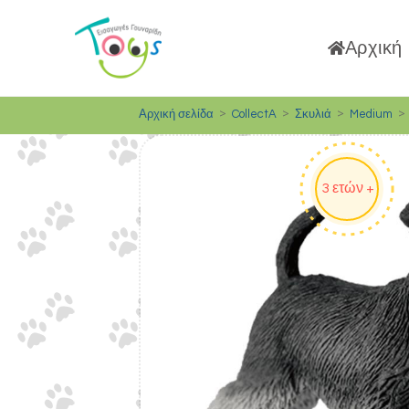
Αρχική
>
>
>
>
Αρχική σελίδα
CollectA
Σκυλιά
Medium
3 ετών +