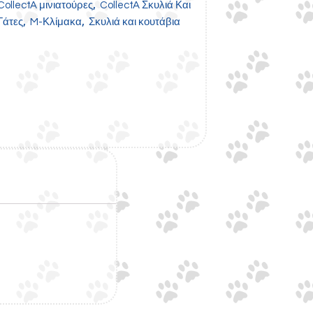
,
CollectA μινιατούρες
CollectA Σκυλιά Και
,
,
Γάτες
M-Κλίμακα
Σκυλιά και κουτάβια