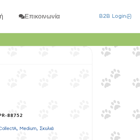
ή
Επικοινωνία
B2B Login
PR-88752
,
,
CollectA
Medium
Σκυλιά