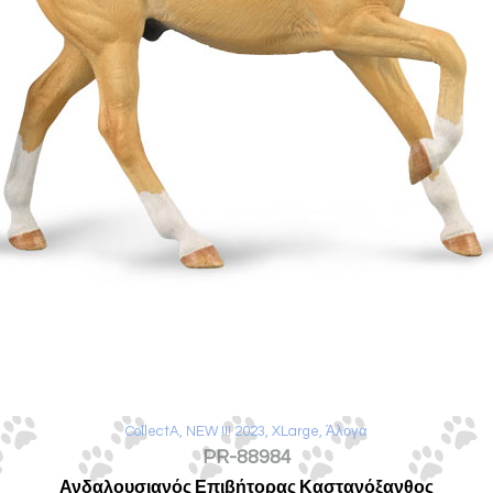
CollectA
,
NEW !!! 2023
,
XLarge
,
Άλογα
PR-88984
Ανδαλουσιανός Επιβήτορας Καστανόξανθος