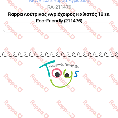
NEW !!! 2025
,
Rappa
,
Αγρια Ζώα
RA-211476
Rappa Λούτρινος Αγριόχοιρος Καθιστός 18 εκ.
Eco-Friendly (211476)
Εισαγωγές Παιχνιδιών
Γουναρίδη
Quick Links
Αρχική