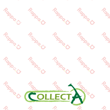
Προϊόντα
Τράπεζες
Επικοινωνία
Επικοινωνία
Ιωνος Δραγούμη 14
Θεσσαλονίκη · 54624
+30 2310 277104
+30 2310 551560
info@gounaridis.com
www.collecta.gr
www.rappa.gr