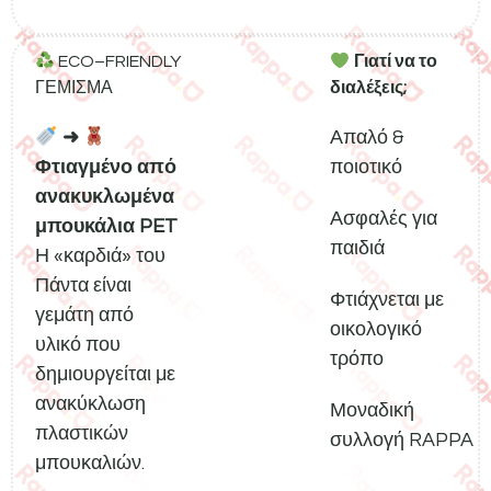
ECO–FRIENDLY
Γιατί να το
ΓΕΜΙΣΜΑ
διαλέξεις;
➜
Απαλό &
Φτιαγμένο από
ποιοτικό
ανακυκλωμένα
Ασφαλές για
μπουκάλια PET
παιδιά
Η «καρδιά» του
Πάντα είναι
Φτιάχνεται με
γεμάτη από
οικολογικό
υλικό που
τρόπο
δημιουργείται με
ανακύκλωση
Μοναδική
πλαστικών
συλλογή RAPPA
μπουκαλιών.