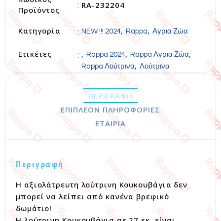
RA-232204
:
Προϊόντος
Κατηγορία
,
,
:
NEW !!! 2024
Rappa
Αγρια Ζώα
Ετικέτες
,
,
,
:
Rappa 2024
Rappa Αγρια Ζώα
,
Rappa Λούτρινα
Λούτρινα
ΠΕΡΙΓΡΑΦΉ
ΕΠΙΠΛΈΟΝ ΠΛΗΡΟΦΟΡΊΕΣ
ΕΤΑΙΡΊΑ
Περιγραφή
Η αξιολάτρευτη λούτρινη Κουκουβάγια δεν
μπορεί να λείπει από κανένα βρεφικό
δωμάτιο!
Η λούτρινη Κουκουβάγια σε 27 εκ. είναι