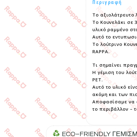
Περιγραφή
Το αξιολάτρευτο 
Το Κουνελάκι σε 
υλικό ραμμένο στ
Αυτό το εντυπωσι
Το λούτρινο Κουν
RAPPA.
Τι σημαίνει πραγ
Η γέμιση του λού
PET.
Αυτό το υλικό εί
ακόμη και των πι
Αποφασίσαμε να α
το περιβάλλον – 
ECO–FRIENDLY ΓΕΜΙΣ