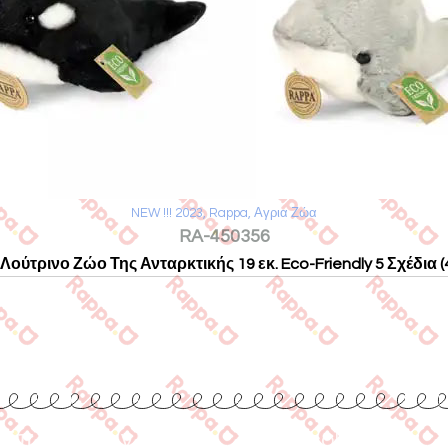
NEW !!! 2023
,
Rappa
,
Αγρια Ζώα
RA-450356
Λούτρινο Ζώο Της Ανταρκτικής 19 εκ. Eco-Friendly 5 Σχέδια (
Επικοινωνία
www.collecta.gr