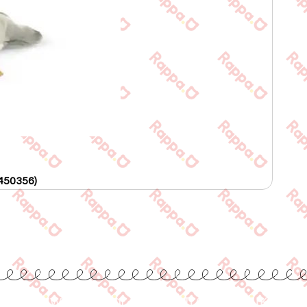
450356)
www.rappa.gr
Αποκλειστικός