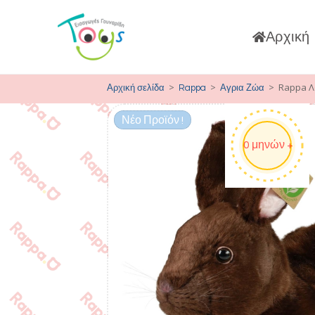
Αρχική
>
>
>
Rappa Λο
Αρχική σελίδα
Rappa
Αγρια Ζώα
Νέο Προϊόν !
0 μηνών +