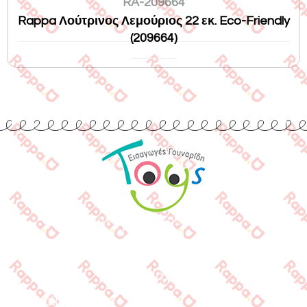
RA-209664
Rappa Λούτρινος Λεμούριος 22 εκ. Eco-Friendly
(209664)
Εισαγωγές Παιχνιδιών
Γουναρίδη
Quick Links
Αρχική
Προϊόντα