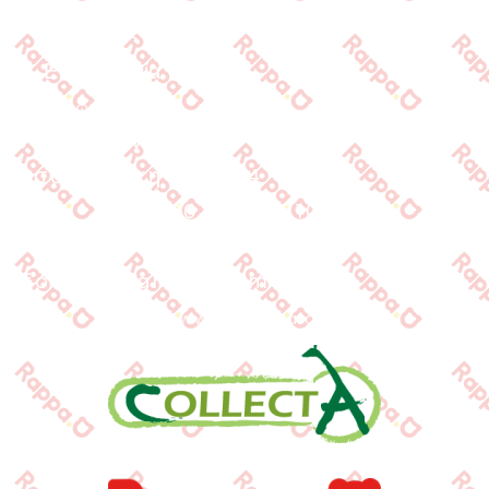
Τράπεζες
Επικοινωνία
Επικοινωνία
Ιωνος Δραγούμη 14
Θεσσαλονίκη · 54624
+30 2310 277104
+30 2310 551560
info@gounaridis.com
www.collecta.gr
www.rappa.gr