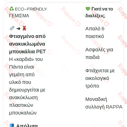
ECO–FRIENDLY
Γιατί να το
ΓΕΜΙΣΜΑ
διαλέξεις;
➜
Απαλό &
Φτιαγμένο από
ποιοτικό
ανακυκλωμένα
Ασφαλές για
μπουκάλια PET
παιδιά
Η «καρδιά» του
Πάντα είναι
Φτιάχνεται με
γεμάτη από
οικολογικό
υλικό που
τρόπο
δημιουργείται με
ανακύκλωση
Μοναδική
πλαστικών
συλλογή RAPPA
μπουκαλιών.
Απόλυτα