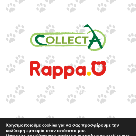
info@gounaridis.com
www.collecta.gr
www.rappa.gr
Αποκλειστικός Αντιπρόσωπος Ελλάδα, Κύπρο,
Μάλτα & Αλβανία
©2026.
Ιωακείμ Γουναρίδης & Σια Ο.Ε. – Με
επιφύλαξη κάθε νόμιμου δικαιώματος.
Χρησιμοποιούμε cookies για να σας προσφέρουμε την
καλύτερη εμπειρία στον ιστότοπό μας.