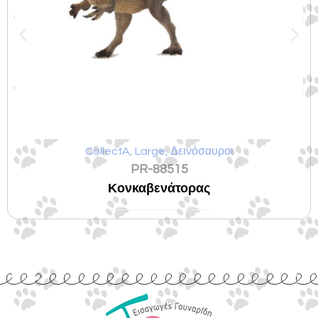
CollectA
,
Large
,
Δεινόσαυροι
PR-88515
Κονκαβενάτορας