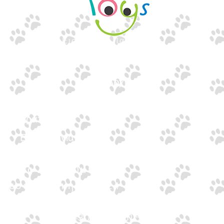
Εισαγωγές Παιχνιδιών
Γουναρίδη
Quick Links
Αρχική
Προϊόντα
Τράπεζες
Επικοινωνία
Επικοινωνία
Ιωνος Δραγούμη 14
Θεσσαλονίκη · 54624
+30 2310 277104
+30 2310 551560