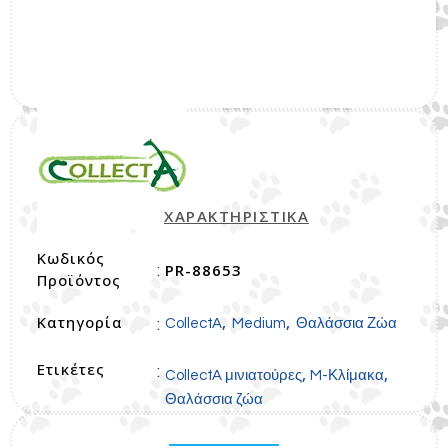
ΧΑΡΑΚΤΗΡΙΣΤΙΚΑ
Κωδικός
PR-88653
:
Προϊόντος
Κατηγορία
,
,
:
CollectA
Medium
Θαλάσσια Ζώα
Ετικέτες
:
,
,
CollectA μινιατούρες
M-Κλίμακα
Θαλάσσια ζώα