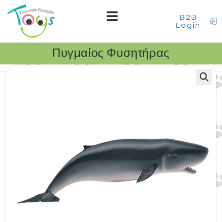
B2B
Login
Πυγμαίος Φυσητήρας