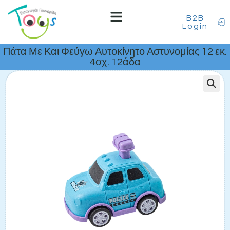
B2B
Login
Πάτα Με Και Φεύγω Αυτοκίνητο Αστυνομίας 12 εκ.
4σχ. 12άδα