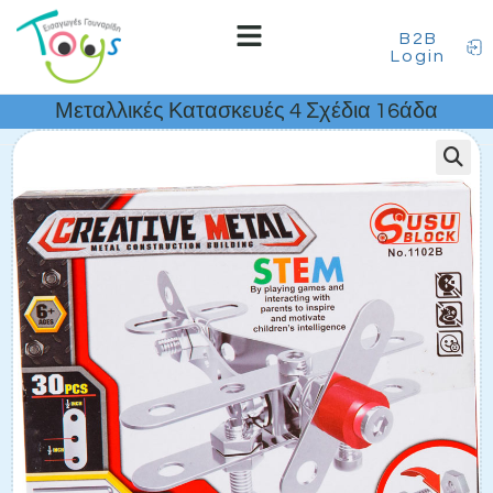
B2B
Login
Μεταλλικές Κατασκευές 4 Σχέδια 16άδα