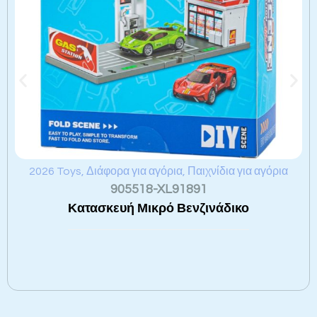
2026 Toys
,
Διάφορα για αγόρια
,
Παιχνίδια για αγόρια
905518-XL91891
Κατασκευή Μικρό Βενζινάδικο