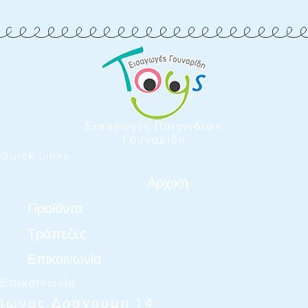
Εισαγωγές Παιχνιδιών
Γουναρίδη
Quick Links
Αρχική
Προϊόντα
Τράπεζες
Επικοινωνία
Επικοινωνία
Ιωνος Δραγούμη 14