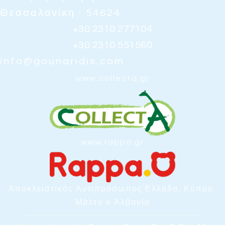
Θεσσαλονίκη · 54624
+30 2310 277104
+30 2310 551560
info@gounaridis.com
www.collecta.gr
www.rappa.gr
Αποκλειστικός Αντιπρόσωπος Ελλάδα, Κύπρο,
Μάλτα & Αλβανία