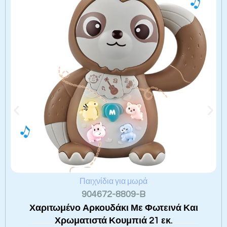
Παιχνίδια για μωρά
904672-8809-B
Χαριτωμένο Αρκουδάκι Με Φωτεινά Και
Χρωματιστά Κουμπιά 21 εκ.