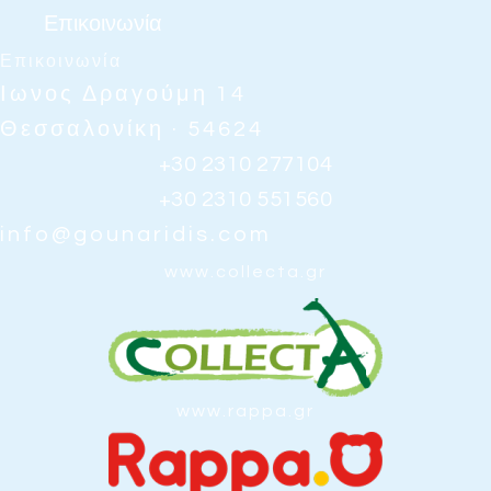
Επικοινωνία
Επικοινωνία
Ιωνος Δραγούμη 14
Θεσσαλονίκη · 54624
+30 2310 277104
+30 2310 551560
info@gounaridis.com
www.collecta.gr
www.rappa.gr