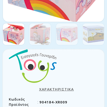
ΧΑΡΑΚΤΗΡΙΣΤΙΚΑ
Κωδικός
904184-XR009
:
Προϊόντος