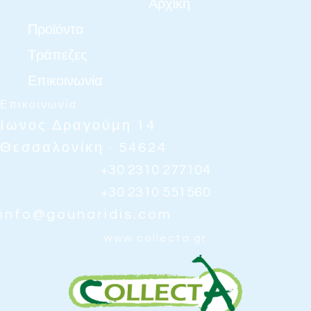
Αρχική
Προϊόντα
Τράπεζες
Επικοινωνία
Επικοινωνία
Ιωνος Δραγούμη 14
Θεσσαλονίκη · 54624
+30 2310 277104
+30 2310 551560
info@gounaridis.com
www.collecta.gr