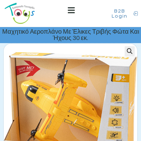
B2B
Login
Μαχητικό Αεροπλάνο Με Έλικες Τριβής Φώτα Και
Ήχους 30 εκ.