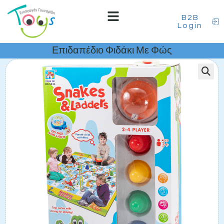
B2B
Login
Επιδαπέδιο Φιδάκι Με Φώς