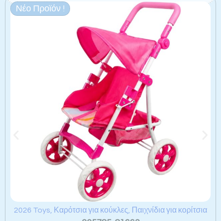
Νέο Προϊόν !
Σχετικά προϊόντα
2026 Toys
,
Καρότσια για κούκλες
,
Παιχνίδια για κορίτσια