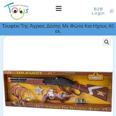
B2B
Login
Τουφέκι Της Άγριας Δύσης Με Φώτα Και Ηχους 60
εκ.