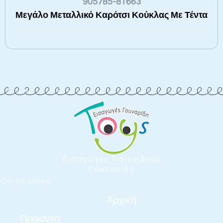
905785-81663
Μεγάλο Μεταλλικό Καρότσι Κούκλας Με Τέντα
Εισαγωγές Παιχνιδιών
Γουναρίδη
Quick Links
Αρχική
Προϊόντα