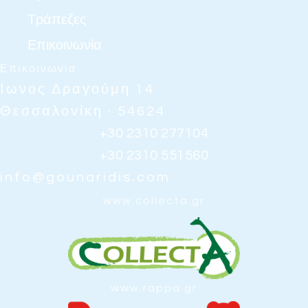
Τράπεζες
Επικοινωνία
Επικοινωνία
Ιωνος Δραγούμη 14
Θεσσαλονίκη · 54624
+30 2310 277104
+30 2310 551560
info@gounaridis.com
www.collecta.gr
www.rappa.gr