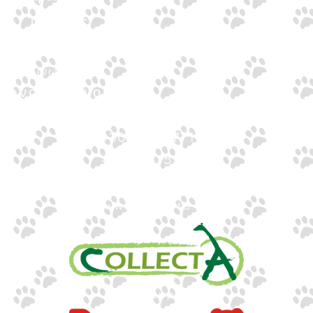
Τράπεζες
Επικοινωνία
Επικοινωνία
Ιωνος Δραγούμη 14
Θεσσαλονίκη · 54624
+30 2310 277104
+30 2310 551560
info@gounaridis.com
www.collecta.gr
www.rappa.gr