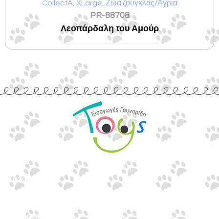
CollectA
,
XLarge
,
Ζώα ζούγκλας/Άγρια
PR-88708
Λεοπάρδαλη του Αμούρ
Εισαγωγές Παιχνιδιών
Γουναρίδη
Quick Links
Αρχική
Προϊόντα