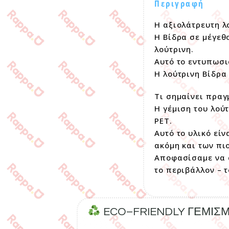
Περιγραφή
Η αξιολάτρευτη λ
Η Βίδρα σε μέγεθ
λούτρινη.
Αυτό το εντυπωσι
Η λούτρινη Βίδρα
Τι σημαίνει πραγ
Η γέμιση του λού
PET.
Αυτό το υλικό εί
ακόμη και των πι
Αποφασίσαμε να α
το περιβάλλον – 
ECO–FRIENDLY ΓΕΜΙΣ