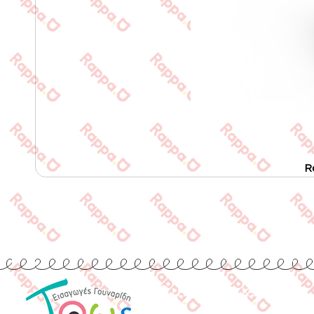
R
Quick Links