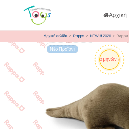
Αρχική
>
>
>
Rappa 
Αρχική σελίδα
Rappa
NEW !!! 2026
Νέο Προϊόν !
0 μηνών +