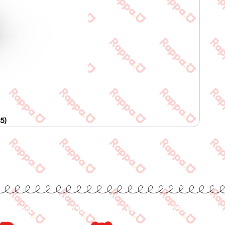
5)
www.rappa.gr
Αποκλειστικός