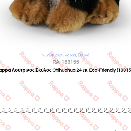
NEW !!! 2024
,
Rappa
,
Σκυλιά
RA-183155
appa Λούτρινος Σκύλος Chihuahua 24 εκ. Eco-Friendly (18315
Επικοινωνία
www.collecta.gr