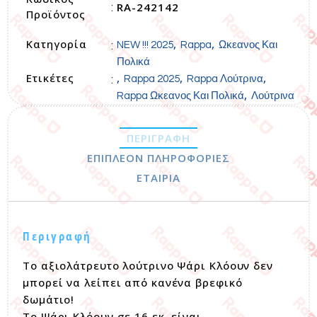
RA-242142
:
Προϊόντος
Κατηγορία
,
,
:
NEW !!! 2025
Rappa
Ωκεανος Και
Πολικά
Ετικέτες
,
,
,
:
Rappa 2025
Rappa Λούτρινα
,
Rappa Ωκεανος Και Πολικά
Λούτρινα
ΠΕΡΙΓΡΑΦΉ
ΕΠΙΠΛΈΟΝ ΠΛΗΡΟΦΟΡΊΕΣ
ΕΤΑΙΡΊΑ
Περιγραφή
Το αξιολάτρευτο λούτρινο Ψάρι Κλόουν δεν
μπορεί να λείπει από κανένα βρεφικό
δωμάτιο!
Το Ψάρι Κλόουν σε 16 εκ. είναι