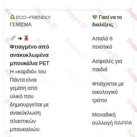
ECO–FRIENDLY
Γιατί να το
ΓΕΜΙΣΜΑ
διαλέξεις;
➜
Απαλό &
Φτιαγμένο από
ποιοτικό
ανακυκλωμένα
Ασφαλές για
μπουκάλια PET
παιδιά
Η «καρδιά» του
Πάντα είναι
Φτιάχνεται με
γεμάτη από
οικολογικό
υλικό που
τρόπο
δημιουργείται με
ανακύκλωση
Μοναδική
πλαστικών
συλλογή RAPPA
μπουκαλιών.