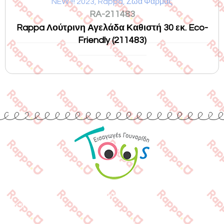
NEW !!! 2023
,
Rappa
,
Ζώα Φάρμας
RA-211483
Rappa Λούτρινη Αγελάδα Καθιστή 30 εκ. Eco-
Friendly (211483)
Εισαγωγές Παιχνιδιών
Γουναρίδη
Quick Links