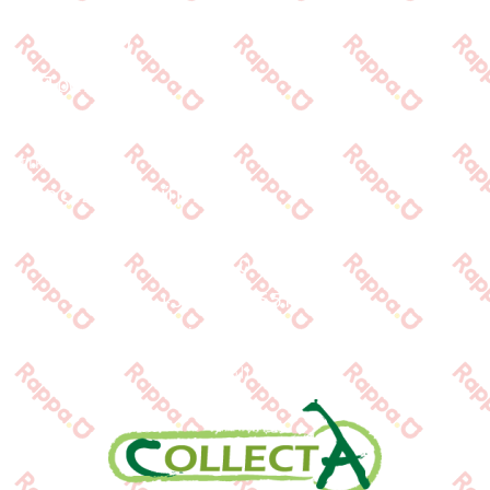
Αρχική
Προϊόντα
Τράπεζες
Επικοινωνία
Επικοινωνία
Ιωνος Δραγούμη 14
Θεσσαλονίκη · 54624
+30 2310 277104
+30 2310 551560
info@gounaridis.com
www.collecta.gr