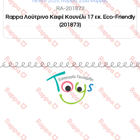
NEW !!! 2025
,
Rappa
,
Ζώα Φάρμας
RA-201873
Rappa Λούτρινο Καφέ Κουνέλι 17 εκ. Eco-Friendly
(201873)
Εισαγωγές Παιχνιδιών
Γουναρίδη
Quick Links
Αρχική