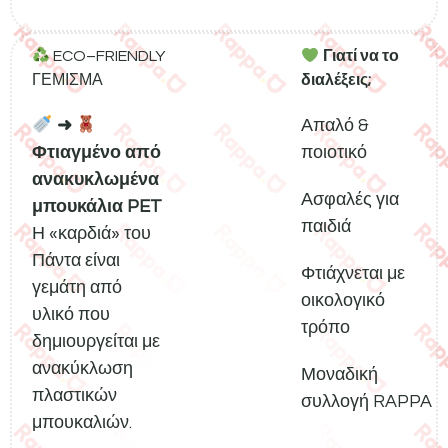
ECO–FRIENDLY
Γιατί να το
ΓΕΜΙΣΜΑ
διαλέξεις;
➜
Απαλό &
Φτιαγμένο από
ποιοτικό
ανακυκλωμένα
Ασφαλές για
μπουκάλια PET
παιδιά
Η «καρδιά» του
Πάντα είναι
Φτιάχνεται με
γεμάτη από
οικολογικό
υλικό που
τρόπο
δημιουργείται με
ανακύκλωση
Μοναδική
πλαστικών
συλλογή RAPPA
μπουκαλιών.