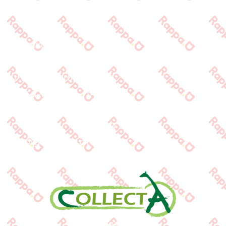
Προϊόντα
Τράπεζες
Επικοινωνία
Επικοινωνία
Ιωνος Δραγούμη 14
Θεσσαλονίκη · 54624
+30 2310 277104
+30 2310 551560
info@gounaridis.com
www.collecta.gr
www.rappa.gr