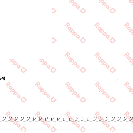
54)
www.rappa.gr
Αποκλειστικός