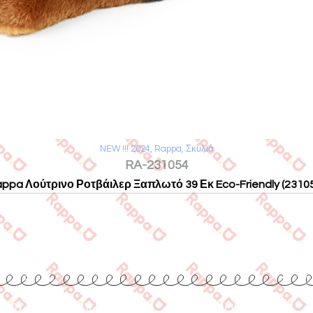
NEW !!! 2024
,
Rappa
,
Σκυλιά
RA-231054
ppa Λούτρινο Ροτβάιλερ Ξαπλωτό 39 Εκ Eco-Friendly (2310
Επικοινωνία
www.collecta.gr