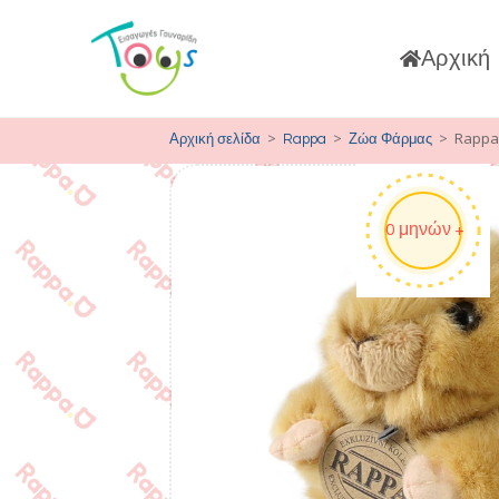
Αρχική
>
>
>
Rappa 
Αρχική σελίδα
Rappa
Ζώα Φάρμας
0 μηνών +