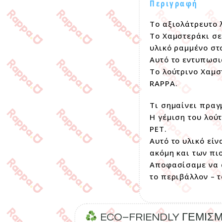
Περιγραφή
Το αξιολάτρευτο 
Το Χαμστεράκι σε
υλικό ραμμένο στ
Αυτό το εντυπωσι
Το λούτρινο Χαμσ
RAPPA.
Τι σημαίνει πραγ
Η γέμιση του λού
PET.
Αυτό το υλικό εί
ακόμη και των πι
Αποφασίσαμε να α
το περιβάλλον – 
ECO–FRIENDLY ΓΕΜΙΣ