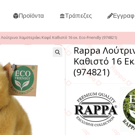
Προϊόντα
Τράπεζες
Εγγραφ
Λούτρινο Χαμστεράκι Καφέ Καθιστό 16 εκ. Eco-Friendly (974821)
Rappa Λούτρι
Καθιστό 16 Εκ.
(974821)