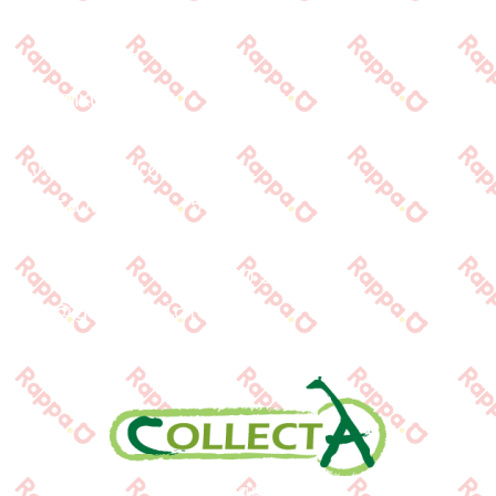
Προϊόντα
Τράπεζες
Επικοινωνία
Επικοινωνία
Ιωνος Δραγούμη 14
Θεσσαλονίκη · 54624
+30 2310 277104
+30 2310 551560
info@gounaridis.com
www.collecta.gr
www.rappa.gr