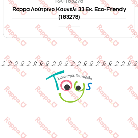
RA-183278
Rappa Λούτρινο Κουνέλι 33 Εκ. Eco-Friendly
(183278)
Εισαγωγές Παιχνιδιών
Γουναρίδη
Quick Links
Αρχική