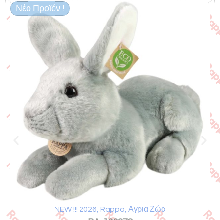
Νέο Προϊόν !
Σχετικά προϊόντα
NEW !!! 2026
,
Rappa
,
Αγρια Ζώα