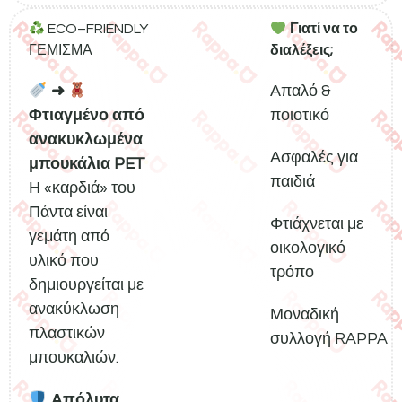
ECO–FRIENDLY
Γιατί να το
ΓΕΜΙΣΜΑ
διαλέξεις;
➜
Απαλό &
Φτιαγμένο από
ποιοτικό
ανακυκλωμένα
Ασφαλές για
μπουκάλια PET
παιδιά
Η «καρδιά» του
Πάντα είναι
Φτιάχνεται με
γεμάτη από
οικολογικό
υλικό που
τρόπο
δημιουργείται με
ανακύκλωση
Μοναδική
πλαστικών
συλλογή RAPPA
μπουκαλιών.
Απόλυτα