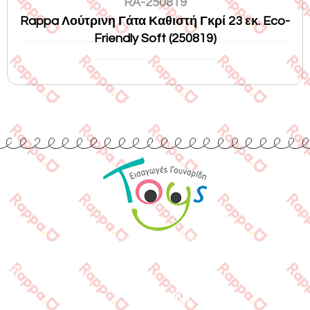
RA-250819
Rappa Λούτρινη Γάτα Καθιστή Γκρί 23 εκ. Eco-
Friendly Soft (250819)
Εισαγωγές Παιχνιδιών
Γουναρίδη
Quick Links
Αρχική