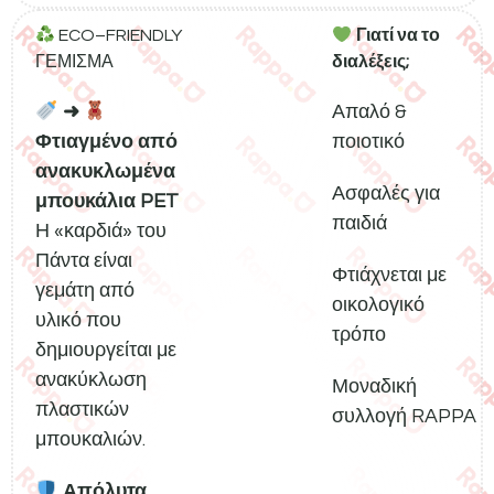
ECO–FRIENDLY
Γιατί να το
ΓΕΜΙΣΜΑ
διαλέξεις;
➜
Απαλό &
Φτιαγμένο από
ποιοτικό
ανακυκλωμένα
Ασφαλές για
μπουκάλια PET
παιδιά
Η «καρδιά» του
Πάντα είναι
Φτιάχνεται με
γεμάτη από
οικολογικό
υλικό που
τρόπο
δημιουργείται με
ανακύκλωση
Μοναδική
πλαστικών
συλλογή RAPPA
μπουκαλιών.
Απόλυτα