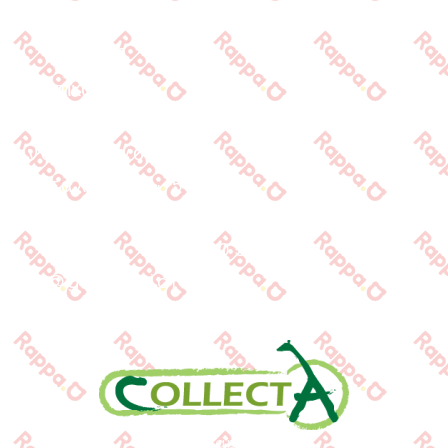
Προϊόντα
Τράπεζες
Επικοινωνία
Επικοινωνία
Ιωνος Δραγούμη 14
Θεσσαλονίκη · 54624
+30 2310 277104
+30 2310 551560
info@gounaridis.com
www.collecta.gr
www.rappa.gr